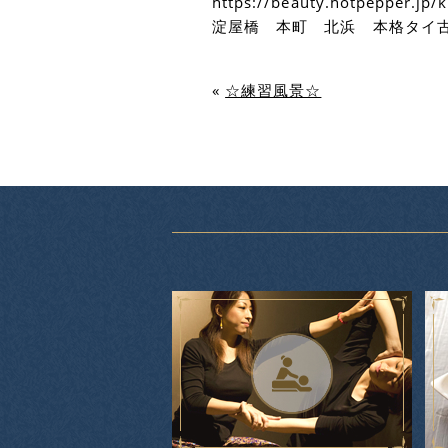
https://beauty.hotpepper.jp
淀屋橋 本町 北浜 本格タイ古
«
☆練習風景☆