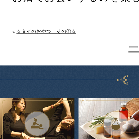
«
☆タイのおやつ その①☆