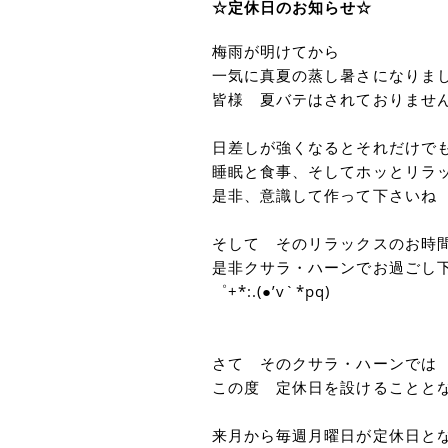
☆定休日のお知らせ☆
梅雨が明けてから
一気に真夏の蒸し暑さになりま
皆様 夏バテはされておりませ
日差しが強くなるとそれだけで
睡眠と食事、そしてホッとリラ
是非、意識して作って下さいね
そして そのリラックスのお時
是非クサラ・ハーンでお過ごし
゜+*:.(●’v`*pq)
さて そのクサラ・ハーンでは
この度 定休日を設けることと
来月から毎週月曜日が定休日と