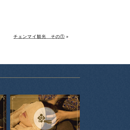
チェンマイ観光 その①
»