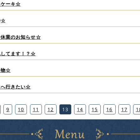
ンケーキ☆
Q☆
時休業のお知らせ☆
化してます！？☆
り物☆
くへ行きたい☆
9
10
11
12
13
14
15
16
17
1