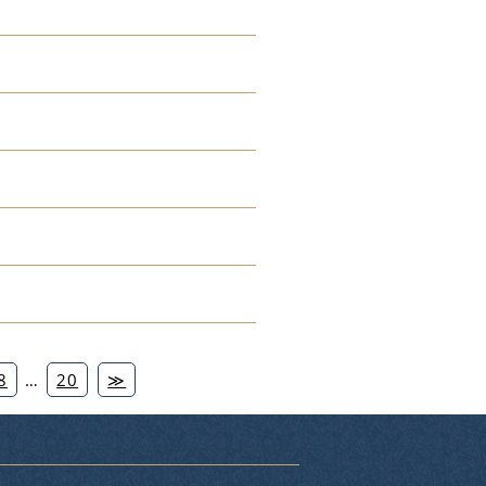
8
…
20
≫